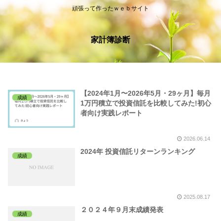
頑張って作ったｗｅｂサイト
家計簿診断
【2024年1月〜2026年5月・29ヶ月】毎月
成績
1万円積立で投資信託を比較してみた!初心
者向け実践レポート
2026.06.14
2024年 投資信託リターンランキング
成績
2025.08.17
２０２４年９月末成績発表
成績