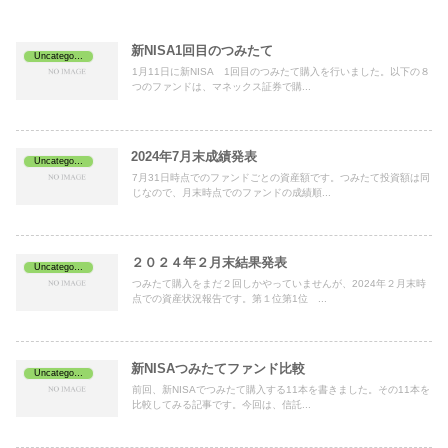
新NISA1回目のつみたて
Uncategorized
1月11日に新NISA 1回目のつみたて購入を行いました。以下の８
つのファンドは、マネックス証券で購...
2024年7月末成績発表
Uncategorized
7月31日時点でのファンドごとの資産額です。つみたて投資額は同
じなので、月末時点でのファンドの成績順...
２０２４年２月末結果発表
Uncategorized
つみたて購入をまだ２回しかやっていませんが、2024年２月末時
点での資産状況報告です。第１位第1位 ...
新NISAつみたてファンド比較
Uncategorized
前回、新NISAでつみたて購入する11本を書きました。その11本を
比較してみる記事です。今回は、信託...