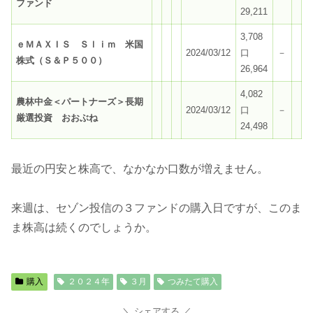
ファンド
29,211
3,708
ｅＭＡＸＩＳ Ｓｌｉｍ 米国
2024/03/12
口
－
株式（Ｓ＆Ｐ５００）
26,964
4,082
農林中金＜パートナーズ＞長期
2024/03/12
口
－
厳選投資 おおぶね
24,498
最近の円安と株高で、なかなか口数が増えません。
来週は、セゾン投信の３ファンドの購入日ですが、このま
ま株高は続くのでしょうか。
購入
２０２４年
３月
つみたて購入
シェアする