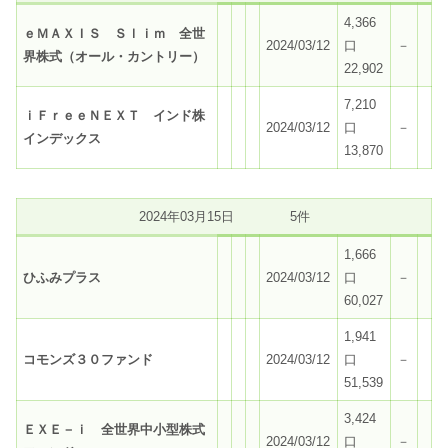
4,366
ｅＭＡＸＩＳ Ｓｌｉｍ 全世
2024/03/12
口
－
界株式（オール・カントリー）
22,902
7,210
ｉＦｒｅｅＮＥＸＴ インド株
2024/03/12
口
－
インデックス
13,870
2024年03月15日 5件
1,666
ひふみプラス
2024/03/12
口
－
60,027
1,941
コモンズ３０ファンド
2024/03/12
口
－
51,539
3,424
ＥＸＥ－ｉ 全世界中小型株式
2024/03/12
口
－