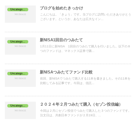
ブログを始めたきっかけ
Uncategorized
こんにちは。「きょう」です。当ブログに訪問いただきありがとう
ございます。というか、あなたは広大なイン...
新NISA1回目のつみたて
Uncategorized
1月11日に新NISA 1回目のつみたて購入を行いました。以下の８
つのファンドは、マネックス証券で購...
新NISAつみたてファンド比較
Uncategorized
前回、新NISAでつみたて購入する11本を書きました。その11本を
比較してみる記事です。今回は、信託...
２０２４年２月つみたて購入（セゾン投信編）
Uncategorized
今回は２月にセゾン投信でつみたて購入した３つのファンドです。
注文日は、共創日本ファンドが２月19日、...